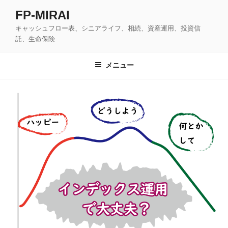
コ
FP-MIRAI
ン
キャッシュフロー表、シニアライフ、相続、資産運用、投資信
テ
託、生命保険
ン
ツ
メニュー
へ
ス
キ
ッ
プ