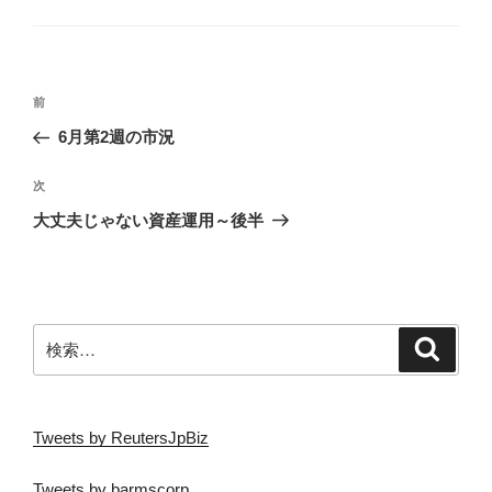
o
テ
ゴ
o
リ
k
ー
投
前
前
稿
の
6月第2週の市況
ナ
投
ビ
稿
次
次
ゲ
の
大丈夫じゃない資産運用～後半
投
ー
稿
シ
ョ
ン
検
検
索
索:
Tweets by ReutersJpBiz
Tweets by barmscorp