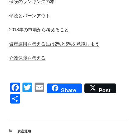
保険のランキングの本
傾聴とバーンアウト
2018年の市場から考えること
資産運用を考えるには2%と5%を意識しよう
介護保障を考える
F
T
E
Share
Post
a
wi
m
共
c
tt
ail
有
e
er
b
カ
資産運用