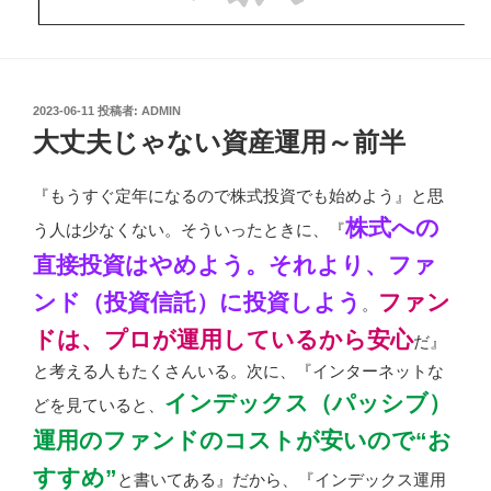
投
2023-06-11
投稿者:
ADMIN
稿
大丈夫じゃない資産運用～前半
日:
『もうすぐ定年になるので株式投資でも始めよう』と思
株式への
う人は少なくない。そういったときに、『
直接投資はやめよう。それより、ファ
ンド（投資信託）に投資しよう
ファン
。
ドは、プロが運用しているから安心
だ』
と考える人もたくさんいる。次に、『インターネットな
インデックス（パッシブ）
どを見ていると、
運用のファンドのコストが安いので“お
すすめ”
と書いてある』だから、『インデックス運用