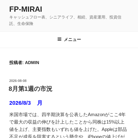
コ
FP-MIRAI
ン
キャッシュフロー表、シニアライフ、相続、資産運用、投資信
テ
託、生命保険
ン
ツ
メニュー
へ
ス
キ
ッ
投稿者:
ADMIN
プ
投
2026-08-08
稿
8月第1週の市況
日:
2026/8/3 月
米国市場では、四半期決算を公表したAmazonがここ4年
で最大の収益の伸びを計上したことから同株は15%以上
値を上げ、主要指数もいずれも値を上げた。Appleは部品
不足が成長を阻害するという懸念や、iPhoneの値上げが