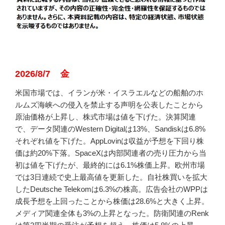
2026/8/7 金
米国市場では、イランが米・イスラエルなどの船舶のホ
ルムズ海峡への侵入を禁止する声明を公表したことから
原油価格が上昇し、株式市場は値を下げた。決算関連
で、データ関連のWestern Digitalは13%、Sandiskは6.8%
それぞれ値を下げた。AppLovinは収益が予想を下回り株
価は約20%下落。SpaceXは内部関連者の売り圧力から当
初は値を下げたが、最終的には6.1%株価上昇。欧州市場
では3日連続で史上最高値を更新した。自社株買いを拡大
したDeutsche Telekomは6.3%の株高。広告会社のWPPは
成長予想を上回ったことから株価は28.6%と大きく上昇。
メディア関連全体も3%の上昇となった。防衛関連のRenk