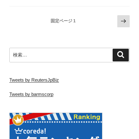
e
er
b
投
次
o
固定ページ
1
の
稿
o
ペ
の
k
ー
ペ
ジ
検
検
ー
索
索:
ジ
送
り
Tweets by ReutersJpBiz
Tweets by barmscorp