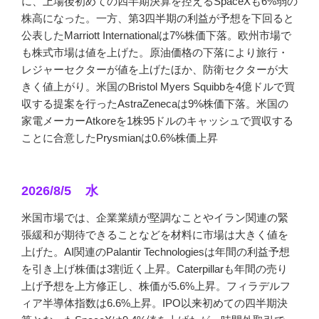
に、上場後初めての四半期決算を控えるSpaceXも6%弱の
株高になった。一方、第3四半期の利益が予想を下回ると
公表したMarriott Internationalは7%株価下落。欧州市場で
も株式市場は値を上げた。原油価格の下落により旅行・
レジャーセクターが値を上げたほか、防衛セクターが大
きく値上がり。米国のBristol Myers Squibbを4億ドルで買
収する提案を行ったAstraZenecaは9%株価下落。米国の
家電メーカーAtkoreを1株95ドルのキャッシュで買収する
ことに合意したPrysmianは0.6%株価上昇
2026/8/5 水
米国市場では、企業業績が堅調なことやイラン関連の緊
張緩和が期待できることなどを材料に市場は大きく値を
上げた。AI関連のPalantir Technologiesは年間の利益予想
を引き上げ株価は3割近く上昇。Caterpillarも年間の売り
上げ予想を上方修正し、株価が5.6%上昇。フィラデルフ
ィア半導体指数は6.6%上昇。IPO以来初めての四半期決