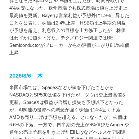
算となったSpaceXは9.4%値を上げたが、時間外取引で
4%株安になった。欧州市場でも株式市場は値を上げ史上
最高値を更新。Bayerは営業利益が予想外に1.9%上昇した
ことを公表し、株価は2.4%上昇。HSBCは上半期の利益
が予想を超え、利息収入の目標を上方修正したが、株価
はわずかに値を下げた。テクノロジー関連ではBE
Semiconductorがブローカーからの評価が上がり8.1%株価
上昇
2026/8/6 木
米国市場では、SpaceXなどが値を下げたことから
NASDAQとSP500は値を下げたが、ダウは史上最高値を
更新。SpaceXは収益が倍増し損失も予想以下となった
が、AI関連の投資への懸念が強く株価は14%近く下落。
AMDも売り上げは予想を超えることになったが、株価は
6.6%の下落。一方で、四半期の売上が9%伸びたAmgenや
通年の売上予想を引き上げたEli Lillyなどヘルスケア関連