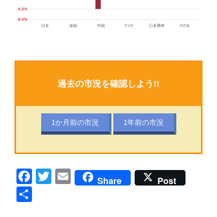
過去の市況を確認しよう!!
1か月前の市況
1年前の市況
F
T
E
Share
Post
a
wi
m
共
c
tt
ail
有