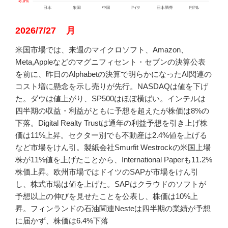
2026/7/27 月
米国市場では、来週のマイクロソフト、Amazon、
Meta,Appleなどのマグニフィセント・セブンの決算公表
を前に、昨日のAlphabetの決算で明らかになったAI関連の
コスト増に懸念を示し売りが先行。NASDAQは値を下げ
た。ダウは値上がり、SP500はほぼ横ばい。インテルは
四半期の収益・利益がともに予想を超えたが株価は8%の
下落。Digital Realty Trustは通年の利益予想を引き上げ株
価は11%上昇。セクター別でも不動産は2.4%値を上げる
など市場をけん引。製紙会社Smurfit Westrockの米国上場
株が11%値を上げたことから、International Paperも11.2%
株価上昇。欧州市場ではドイツのSAPが市場をけん引
し、株式市場は値を上げた。SAPはクラウドのソフトが
予想以上の伸びを見せたことを公表し、株価は10%上
昇。フィンランドの石油関連Nesteは四半期の業績が予想
に届かず、株価は6.4%下落