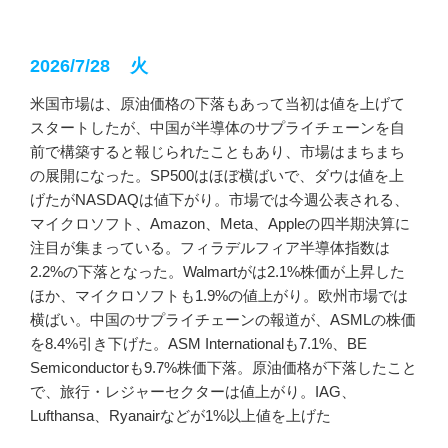
2026/7/28 火
米国市場は、原油価格の下落もあって当初は値を上げて
スタートしたが、中国が半導体のサプライチェーンを自
前で構築すると報じられたこともあり、市場はまちまち
の展開になった。SP500はほぼ横ばいで、ダウは値を上
げたがNASDAQは値下がり。市場では今週公表される、
マイクロソフト、Amazon、Meta、Appleの四半期決算に
注目が集まっている。フィラデルフィア半導体指数は
2.2%の下落となった。Walmartがは2.1%株価が上昇した
ほか、マイクロソフトも1.9%の値上がり。欧州市場では
横ばい。中国のサプライチェーンの報道が、ASMLの株価
を8.4%引き下げた。ASM Internationalも7.1%、BE
Semiconductorも9.7%株価下落。原油価格が下落したこと
で、旅行・レジャーセクターは値上がり。IAG、
Lufthansa、Ryanairなどが1%以上値を上げた