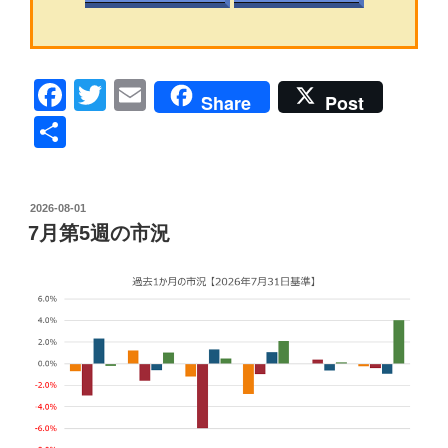
F
T
E
Share
Post
a
wi
m
共
c
tt
ail
有
e
er
投
2026-08-01
b
稿
7月第5週の市況
日:
o
o
k