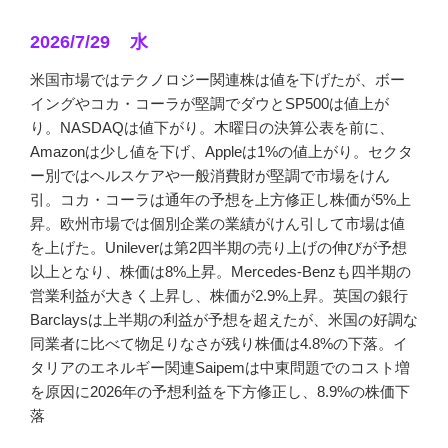
2026/7/29 水
米国市場ではテクノロジー関連株は値を下げたが、ボー
イングやコカ・コーラが堅調でダウとSP500は値上が
り。NASDAQは値下がり。木曜日の決算公表を前に、
Amazonは少し値を下げ、Appleは1%の値上がり。セクタ
ー別ではヘルスケアや一般消費財が堅調で市場をけん
引。コカ・コーラは通年の予想を上方修正し株価が5%上
昇。欧州市場では個別企業の業績がけん引して市場は値
を上げた。Unileverは第2四半期の売り上げの伸びが予想
以上となり、株価は8%上昇。Mercedes-Benzも四半期の
営業利益が大きく上昇し、株価が2.9%上昇。英国の銀行
Barclaysは上半期の利益が予想を超えたが、米国の好調な
同業者に比べて物足りなさが残り株価は4.8%の下落。イ
タリアのエネルギー関連Saipemは中東問題でのコスト増
を原因に2026年の予想利益を下方修正し、8.9%の株価下
落