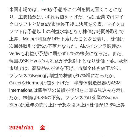
米国市場では、Fedが予想外に金利を据え置くことにな
り、主要指数はいずれも値を下げた。個別企業ではマイ
クロソフトとMetaが市場終了後に決算を公表。マイクロ
ソフトは予想以上の利益水準となり株価は時間外取引で
上昇。Metaは利益が14%下落したことを公表し、株価は
次回外取引で8%の下落となった。AIのインフラ関連の
Vertivも利益が予想に届かず17%の株安になった。また、
韓国のSK Hynix’sも利益が予想以下となり株価下落。欧州
市場では、高級品株が値を下げ、市場全体も値下がり。
フランスのKeringは増益で株価が17%増になったが、
GucciやHermesは値を下げた。半導体製造機器のASM
Internationalは四半期の業績が予想を上回る見込みを示し
たが、株価は4.8%の下落。フランスのIT企業のSopra
Steriaは通年の売り上げ予想を引き上げ株価が13.6%上昇
2026/7/31 金