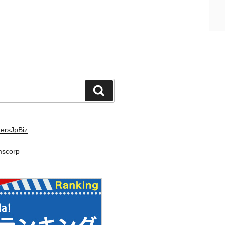
検
索
ersJpBiz
mscorp