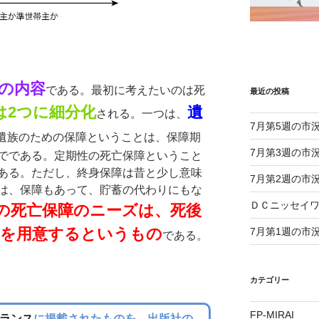
の内容
である。最初に考えたいのは死
最近の投稿
は2つに細分化
遺
される。一つは、
7月第5週の市
遺族のための保障ということは、保障期
7月第3週の市
でである。定期性の死亡保障ということ
ある。ただし、終身保障は昔と少し意味
7月第2週の市
は、保障もあって、貯蓄の代わりにもな
ＤＣニッセイ
の死亡保障のニーズは、死後
を用意するというもの
7月第1週の市
である。
カテゴリー
FP-MIRAI
ランス
に掲載されたものを、出版社の