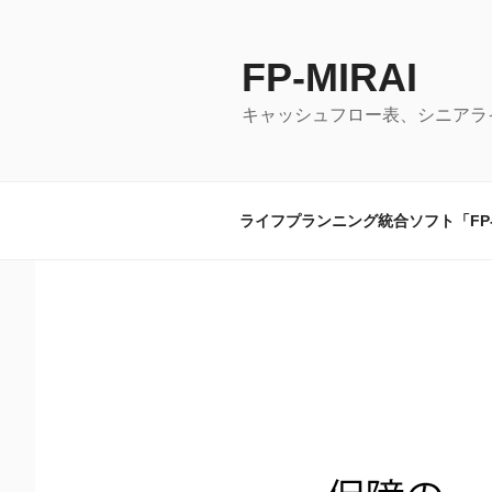
コ
ン
テ
FP-MIRAI
ン
キャッシュフロー表、シニアラ
ツ
へ
ス
キ
ライフプランニング統合ソフト「FP-M
ッ
プ