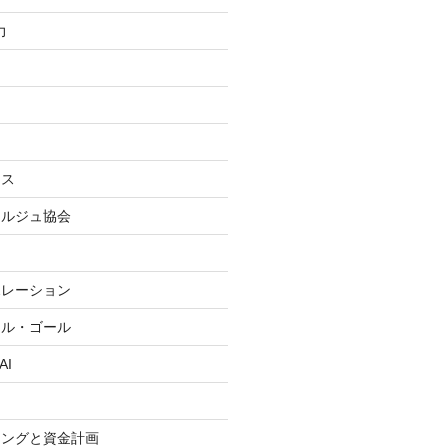
力
ンス
ェルジュ協会
ポレーション
ャル・ゴール
AI
ニングと資金計画