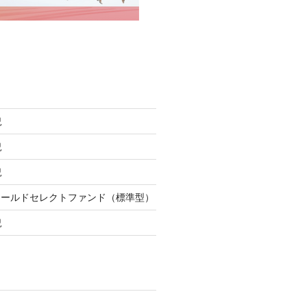
況
況
況
ワールドセレクトファンド（標準型）
況