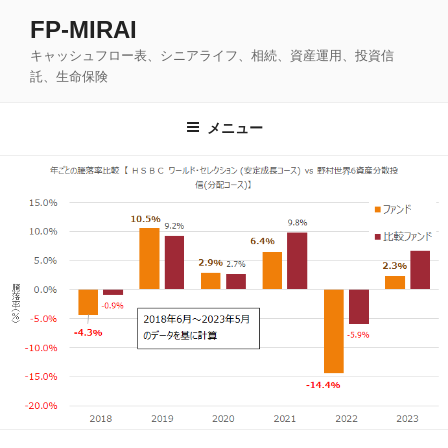
コ
FP-MIRAI
ン
キャッシュフロー表、シニアライフ、相続、資産運用、投資信
テ
託、生命保険
ン
ツ
メニュー
へ
ス
キ
ッ
プ