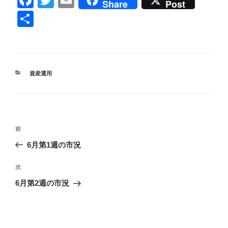
Share
Post
a
wi
m
共
c
tt
ail
有
e
er
b
カ
資産運用
o
テ
ゴ
o
リ
k
ー
投
前
前
稿
の
6月第1週の市況
ナ
投
ビ
稿
次
次
ゲ
の
6月第2週の市況
投
ー
稿
シ
ョ