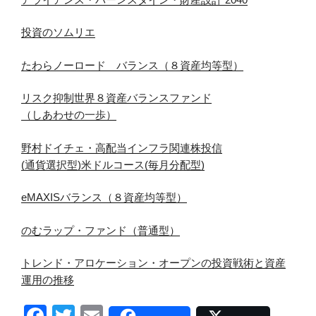
投資のソムリエ
たわらノーロード バランス（８資産均等型）
リスク抑制世界８資産バランスファンド
（しあわせの一歩）
野村ドイチェ・高配当インフラ関連株投信
(通貨選択型)米ドルコース(毎月分配型)
eMAXISバランス（８資産均等型）
のむラップ・ファンド（普通型）
トレンド・アロケーション・オープンの投資戦術と資産
運用の推移
F
T
E