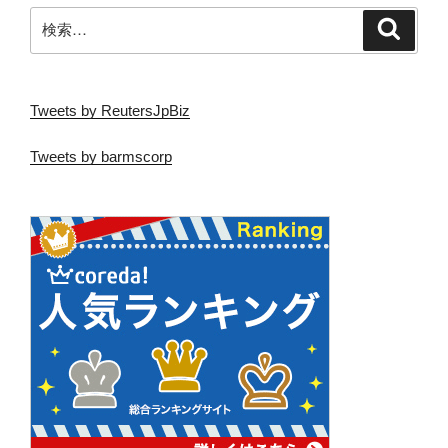
ン
検
検
索
索:
Tweets by ReutersJpBiz
Tweets by barmscorp