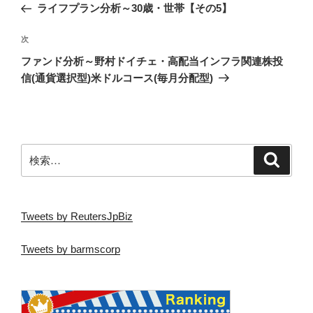
の
ライフプラン分析～30歳・世帯【その5】
ナ
投
ビ
稿
次
次
ゲ
の
ファンド分析～野村ドイチェ・高配当インフラ関連株投
投
ー
信(通貨選択型)米ドルコース(毎月分配型)
稿
シ
ョ
ン
検
検
索
索:
Tweets by ReutersJpBiz
Tweets by barmscorp