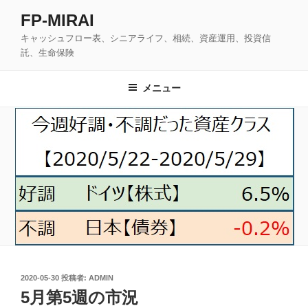
コ
FP-MIRAI
ン
キャッシュフロー表、シニアライフ、相続、資産運用、投資信
テ
託、生命保険
ン
ツ
メニュー
へ
ス
キ
ッ
プ
投
2020-05-30
投稿者:
ADMIN
稿
5月第5週の市況
日: