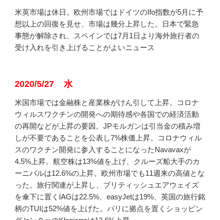
米英市場は休日。欧州市場ではドイツのIfo指数が5月に予
想以上の回復を見せ、市場は幾分上昇した。日本で緊急
事態が解除され、スペインでは7月1日より海外旅行者の
受け入れを引き上げることがよいニュース
2020/5/27 水
米国市場では金融株と産業株がけん引して上昇。コロナ
ウィルスワクチンの開発への期待感や各国での経済活動
の再開などが上昇の要因。JPモルガンは引当金の積み増
しが不要であることを公表し7%株価上昇。コロナウィル
スのワクチン開発に参入することになったNavavaxが
4.5%上昇。航空株は13%値を上げ、クルーズ船大手のカ
ーニバルは12.6%の上昇。欧州市場でも11週来の高値とな
った。旅行関連が上昇し、ブリティッシュエアウェイズ
を傘下に置くIAGは22.5%、easyJetは19%、英国の旅行銘
柄のTUIは52%値を上げた。パリに拠点を置くショッピン