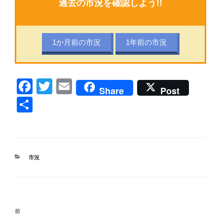
過去の市況を確認しよう!!
1か月前の市況
1年前の市況
F
T
E
Share
Post
a
wi
m
共
c
tt
ail
有
e
er
b
カ
市況
o
テ
ゴ
o
リ
k
ー
投
前
前
稿