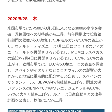
グセンターのKlepierreは12.6%上昇
2020/5/28 木
米国市場ではSP500が3月5日以来となる3000の水準を突
破、景気回復への期待感から上昇。前年同期比で投資銀
行部門の収益が50%増加したJPモルガンが5.8%の値上が
り。ウォルト・ディズニーは7月11日にフロリダのディズ
ニーワールドを再開させると公表し、MGMはラスベガス
の施設を7月4日に再開させると公表し、0.5%、2.6%の値
上がり。欧州市場では、EUが7500憶ユーロの資金を調達
し、スペインやイタリアなどコロナウィルスの影響が大
きかった地域に重点的に配分すると公表し、スペインの
サンタンデール、BBVAが4%前後値を上げる。関連の深
いフランスのBNPパリバやソシエテジェネラルも8.8%、
6.7%と大きく値を上げる。ルノーは日産自動車との改善
計画を公表し、株価は17.5%上昇