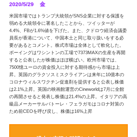
2020/5/29 金
米国市場ではトランプ大統領がSNS企業に対する保護を
弱める大統領令に署名したことから、ツイッターが
4.4%、FBが1.6%値を下げた。また、クドロウ経済会議委
員長が香港について、中国本土と同じ取り扱いをする必
要があるとコメント。株式市場は全体として軟化した。
ボーイングはワシントンの工場で7373MAXの生産を再開
すると公表したが株価はほぼ横ばい。欧州市場では、
7500憶ユーロの資金投入に対する期待感から市場は上
昇。英国のグラクソスミスクライアンは来年に10億本の
コロナウィルスワクチン促進剤を提供すると公表し株価
は2.1%上昇。英国の映画館運営のCineworldは7月に全館
の再開させると発表し株価は21.4%の上昇。イタリアの高
級品メーカーサルバトーレ・フェラガモはコロナ対策の
ため前CEOを呼び戻し、株価は16%上昇