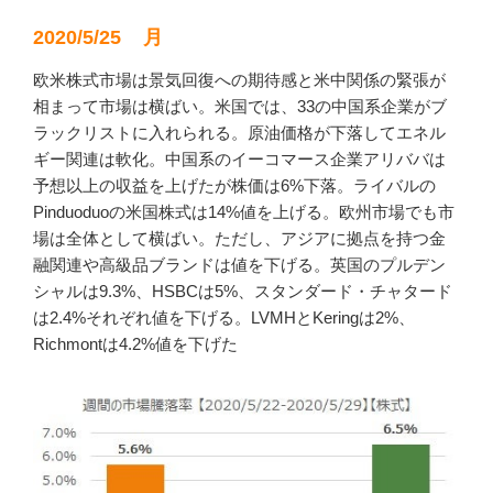
2020/5/25 月
欧米株式市場は景気回復への期待感と米中関係の緊張が
相まって市場は横ばい。米国では、33の中国系企業がブ
ラックリストに入れられる。原油価格が下落してエネル
ギー関連は軟化。中国系のイーコマース企業アリババは
予想以上の収益を上げたが株価は6%下落。ライバルの
Pinduoduoの米国株式は14%値を上げる。欧州市場でも市
場は全体として横ばい。ただし、アジアに拠点を持つ金
融関連や高級品ブランドは値を下げる。英国のプルデン
シャルは9.3%、HSBCは5%、スタンダード・チャタード
は2.4%それぞれ値を下げる。LVMHとKeringは2%、
Richmontは4.2%値を下げた