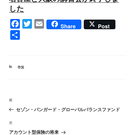
した
F
T
E
Share
Post
a
wi
m
共
c
tt
ail
有
e
er
b
カ
市況
o
テ
ゴ
o
リ
k
ー
投
前
前
稿
の
セゾン・バンガード・グローバルバランスファンド
ナ
投
ビ
稿
次
次
ゲ
の
アカウント型保険の将来