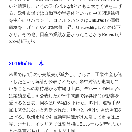
いと断定し、とそのライバルLyftとともに大きく値を上げ
る。欧州市場では自動車や半導体といった中国関連銘柄
を中心にリバウンド。コメルツバンクはUniCreditが買収
価格を上げたため4.3%株価上昇。Unicreditは1.7%の値下
がり。その他、日産の業績が悪かったことからRenaultが
2.3%値下がり
2019/5/16 木
米国では4月の小売販売が減少し、さらに、工業生産も低
下したという統計が公表されたが、米中対話が継続して
いることへの期待感から市場は上昇。デパートのMacy’s
は業績見通しを公表したが米中問題で家具部門が影響を
受けると公表。同株は0.5%値を下げた。昨日、運転手が
雇用関係にないと判断された、UberとLyftは引き続き値を
上げる。欧州市場でも自動車関連がけん引して市場は上
昇。ただし、イタリアでは副首相にEUルールを守れない
との発言があり、イールドが上昇