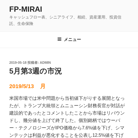
コ
FP-MIRAI
ン
キャッシュフロー表、シニアライフ、相続、資産運用、投資信
テ
託、生命保険
ン
ツ
メニュー
へ
ス
キ
ッ
投
2019-05-18
投稿者:
ADMIN
稿
5月第3週の市況
プ
日:
2019/5/13 月
米国市場では米中問題から当初値下がりする展開となっ
たが、トランプ大統領とムニューシン財務長官が対話が
建設的であったとコメントしたことから市場はリバウン
ドし、幾分値を上げて終了した。個別銘柄ではウーバ
ー・テクノロジーズがIPO価格から7.6%値を下げ、シマ
ンテックは利益が悪化することを公表し12.5%値を下げ