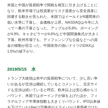
米国と中国が貿易戦争で関税を相互に引き上げることに
なり、欧米市場では投資家がリスク資産から安全資産に
回避する動きが見られた。米国ではイールドが6週間来の
低い水準に下落し、金価格が上昇。NASDAQは今年に入
って一番の下落となった。アップルが5.8%、ボーイング
が4.9%、キャタピラーが4.6%など中国関連株式が大きく
下落。欧州市場でも、ディフェンシブな公益などへの資
金の移動が目立った。中国依存の強いドイツのDAXは
1.5%の値下がり。
2019/5/15 水
トランプ大統領は米中の貿易戦争について、少し言い争
いがあるが交渉は継続しているとコメントし、北京サイ
ドも交渉は続いていると呼応。欧米以上は安心感からリ
バウンド。米国ではボーイングが値を上げたほか、フィ
ラデルフィア半導体指数も大きくリバウンド。IPO以来値
を下げていたUberは労働省がドライバーは雇用者ではな