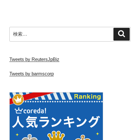
投
ー
稿
シ
ョ
ン
検
検
索
索:
Tweets by ReutersJpBiz
Tweets by barmscorp