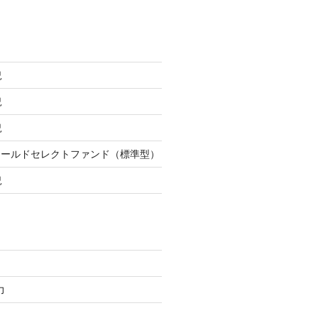
況
況
況
ワールドセレクトファンド（標準型）
況
力