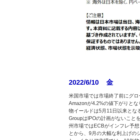
2022/6/10 金
米国市場では市場終了前にグロー
Amazonが4.2%の値下がり
物イールドは5月11日以来となる
GroupはIPOの計画がないこ
州市場ではECBがインフレ予
とから、9月の大幅な利上げの