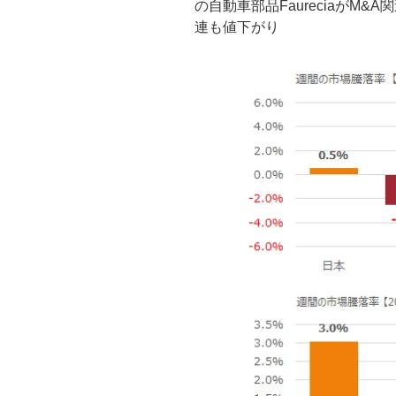
の自動車部品FaureciaがM&
連も値下がり