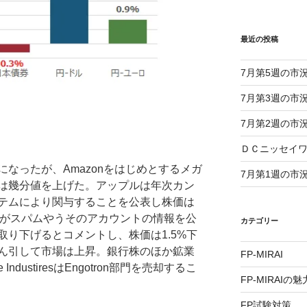
最近の投稿
7月第5週の市
7月第3週の市
7月第2週の市
ＤＣニッセイ
なったが、Amazonをはじめとするメガ
7月第1週の市
は幾分値を上げた。アップルは年次カン
テムにより関与することを公表し株価は
マスク氏がスパムやうそのアカウントの情報を公
カテゴリー
り下げるとコメントし、株価は1.5%下
ん引して市場は上昇。銀行株のほか鉱業
FP-MIRAI
ndustiresはEngotron部門を売却するこ
FP-MIRAIの魅
FP試験対策