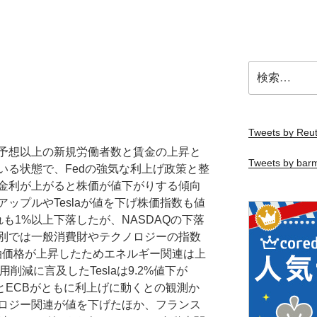
検
索:
Tweets by Reut
予想以上の新規労働者数と賃金の上昇と
Tweets by bar
いる状態で、Fedの強気な利上げ政策と整
金利が上がると株価が値下がりする傾向
ップルやTeslaが値を下げ株価指数も値
も1%以上下落したが、NASDAQの下落
別では一般消費財やテクノロジーの指数
油価格が上昇したためエネルギー関連は上
削減に言及したTeslaは9.2%値下が
とECBがともに利上げに動くとの観測か
ロジー関連が値を下げたほか、フランス