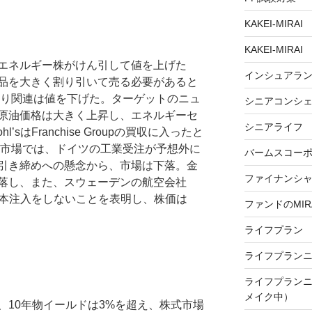
KAKEI-MIRAI
KAKEI-MIRAI
エネルギー株がけん引して値を上げた
インシュアラ
品を大きく割り引いて売る必要があると
売り関連は値を下げた。ターゲットのニュ
シニアコンシ
原油価格は大きく上昇し、エネルギーセ
シニアライフ
’sはFranchise Groupの買収に入ったと
州市場では、ドイツの工業受注が予想外に
バームスコー
引き締めへの懸念から、市場は下落。金
ファイナンシ
落し、また、スウェーデンの航空会社
資本注入をしないことを表明し、株価は
ファンドのMIR
ライフプラン
ライフプラン
ライフプラン
メイク中）
、10年物イールドは3%を超え、株式市場