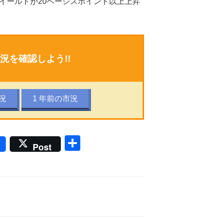
イールドが20ベーシスポイント以上上昇
況を確認しよう!!
況
1 年前の市況
共
Post
有