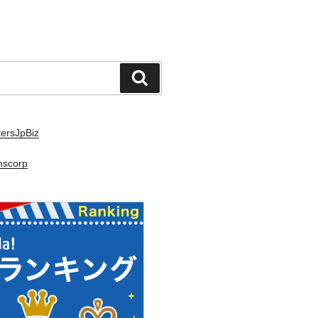
検
索
ersJpBiz
mscorp