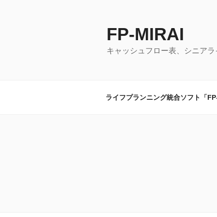
コ
ン
テ
FP-MIRAI
ン
キャッシュフロー表、シニアラ
ツ
へ
ス
キ
ライフプランニング統合ソフト「FP-M
ッ
プ