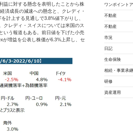
利益に対する懸念を表明したことから株
ワンポイント
、経済成長の減速への懸念と、クレディ・
不動産
を計上する見通しで3.8%値下がりし、
。クレディ・スイスについては米国のス
不動産
という報道もある。前日値を下げた小売
市況
itexが増益を公表し株価が6.3%上昇し、セ
日記
生命保険
相続・事業承
研修
資産運用